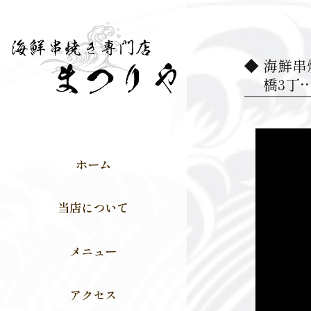
海鮮串焼
橋3丁
動
画
ホーム
プ
レ
当店について
ー
ヤ
メニュー
ー
アクセス