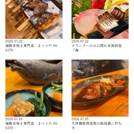
2026.07.22
2026.07.22
海鮮串焼き専門店 まつりや 06-
カウンターのみの隠れ家居酒屋
6379…
「海…
2026.07.16
2026.07.15
海鮮串焼き専門店 まつりや 06-
天神橋筋商店街の路地裏に佇む、
6379…
大…