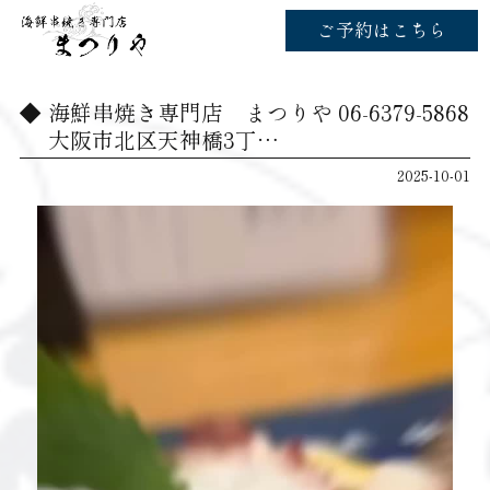
ご予約はこちら
海鮮串焼き専門店 まつりや 06-6379-5868
大阪市北区天神橋3丁…
2025-10-01
動
画
プ
レ
ー
ヤ
ー