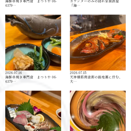
海鮮串焼き専門店 まつりや 06-
カウンターのみの隠れ家居酒屋
6379…
「海…
2026.07.16
2026.07.15
海鮮串焼き専門店 まつりや 06-
天神橋筋商店街の路地裏に佇む、
6379…
大…