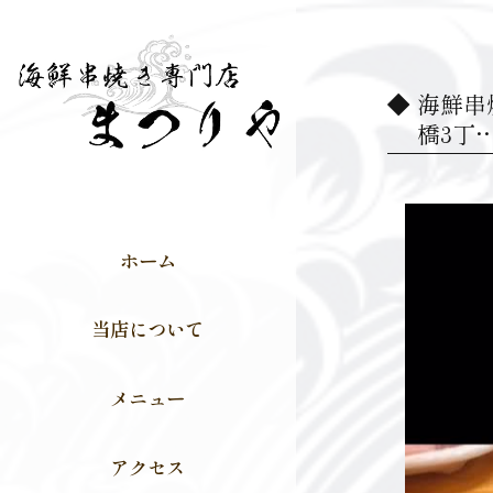
海鮮串焼
橋3丁
動
画
ホーム
プ
レ
当店について
ー
ヤ
メニュー
ー
アクセス