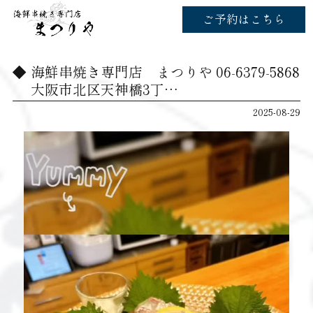
ご予約はこちら
海鮮串焼き専門店 まつりや 06-6379-5868
大阪市北区天神橋3丁…
2025-08-29
動
画
プ
レ
ー
ヤ
ー