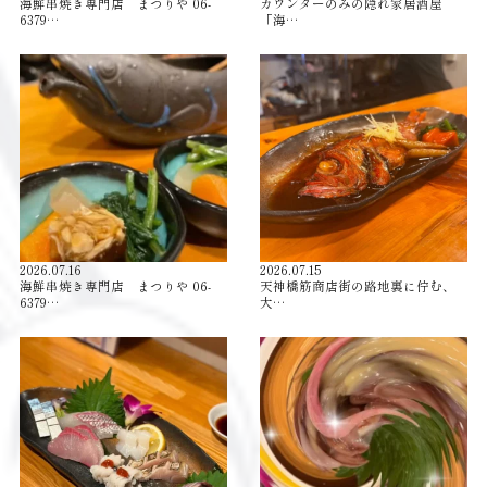
海鮮串焼き専門店 まつりや 06-
カウンターのみの隠れ家居酒屋
6379…
「海…
2026.07.16
2026.07.15
海鮮串焼き専門店 まつりや 06-
天神橋筋商店街の路地裏に佇む、
6379…
大…