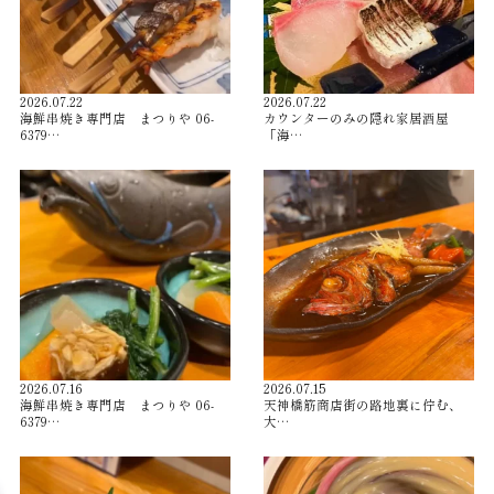
2026.07.22
2026.07.22
海鮮串焼き専門店 まつりや 06-
カウンターのみの隠れ家居酒屋
6379…
「海…
2026.07.16
2026.07.15
海鮮串焼き専門店 まつりや 06-
天神橋筋商店街の路地裏に佇む、
6379…
大…