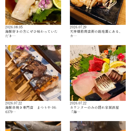
2026.08.05
2026.07.29
海鮮好きの方にぜひ味わっていた
天神橋筋商店街の路地裏にある、
だき…
カ…
2026.07.22
2026.07.22
海鮮串焼き専門店 まつりや 06-
カウンターのみの隠れ家居酒屋
6379…
「海…