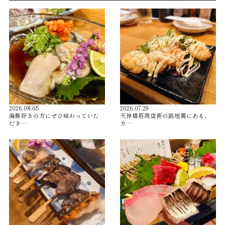
2026.08.05
2026.07.29
海鮮好きの方にぜひ味わっていた
天神橋筋商店街の路地裏にある、
だき…
カ…