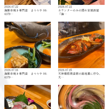
2026.07.22
2026.07.22
海鮮串焼き専門店 まつりや 06-
カウンターのみの隠れ家居酒屋
6379…
「海…
2026.07.16
2026.07.15
海鮮串焼き専門店 まつりや 06-
天神橋筋商店街の路地裏に佇む、
6379…
大…