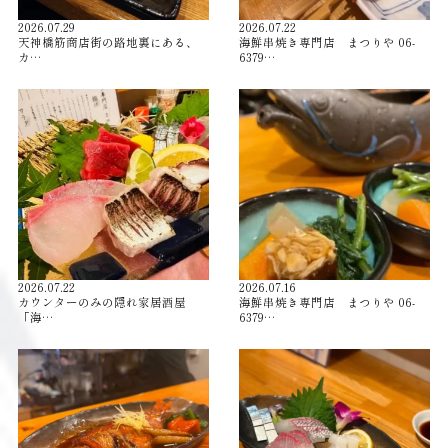
2026.07.29
2026.07.22
天神橋筋商店街の路地裏にある、
海鮮串焼き専門店 まつりや 06-
カ…
6379…
2026.07.22
2026.07.16
カウンターのみの隠れ家居酒屋
海鮮串焼き専門店 まつりや 06-
「海…
6379…