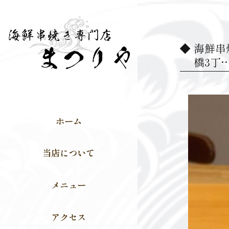
海鮮串焼
橋3丁
動
画
ホーム
プ
レ
当店について
ー
ヤ
メニュー
ー
アクセス