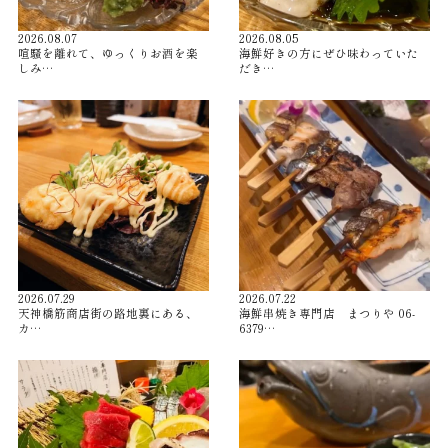
2026.08.07
2026.08.05
喧騒を離れて、ゆっくりお酒を楽
海鮮好きの方にぜひ味わっていた
しみ…
だき…
2026.07.29
2026.07.22
天神橋筋商店街の路地裏にある、
海鮮串焼き専門店 まつりや 06-
カ…
6379…