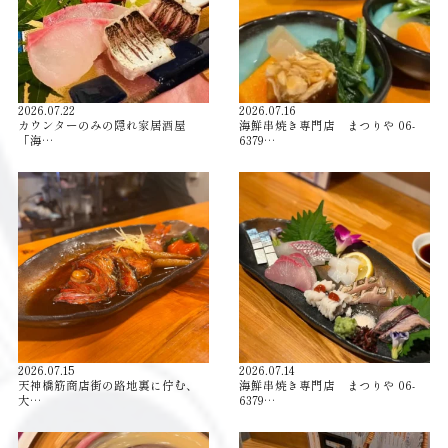
2026.07.22
2026.07.16
カウンターのみの隠れ家居酒屋
海鮮串焼き専門店 まつりや 06-
「海…
6379…
2026.07.15
2026.07.14
天神橋筋商店街の路地裏に佇む、
海鮮串焼き専門店 まつりや 06-
大…
6379…