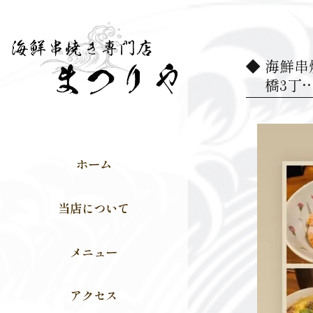
海鮮串焼
橋3丁
ホーム
当店について
メニュー
アクセス